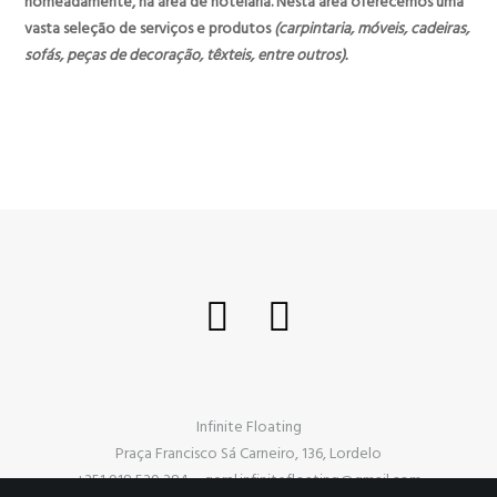
nomeadamente, na área de hotelaria. Nesta área oferecemos uma
vasta seleção de serviços e produtos
(carpintaria, móveis, cadeiras,
sofás, peças de decoração, têxteis, entre outros).
Infinite Floating
Praça Francisco Sá Carneiro, 136, Lordelo
+351 918 539 384 – geral.infinitefloating@gmail.com